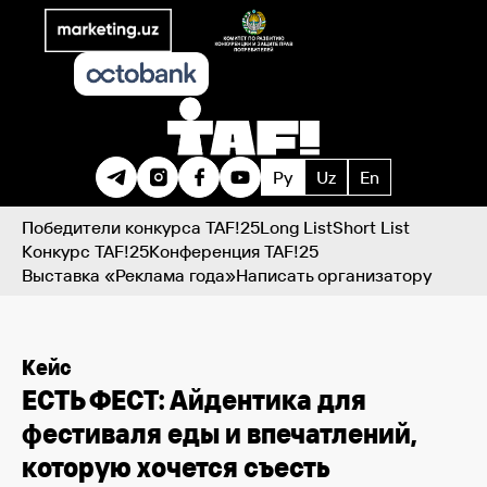
Ру
Uz
En
Победители конкурса TAF!25
Long List
Short List
Конкурс TAF!25
Конференция TAF!25
Выставка «Реклама года»
Написать организатору
Кейс
ЕСТЬ ФЕСТ: Айдентика для
фестиваля еды и впечатлений,
которую хочется съесть