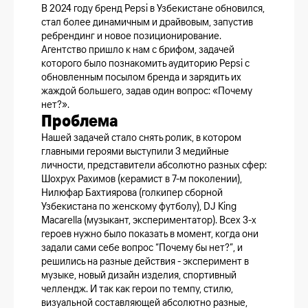
В 2024 году бренд Pepsi в Узбекистане обновился,
стал более динамичным и драйвовым, запустив
ребрендинг и новое позиционирование.
Агентство пришло к нам с брифом, задачей
которого было познакомить аудиторию Pepsi с
обновленным посылом бренда и зарядить их
жаждой большего, задав один вопрос: «Почему
нет?».
Проблема
Нашей задачей стало снять ролик, в котором
главными героями выступили 3 медийные
личности, представители абсолютно разных сфер:
Шохрух Рахимов (керамист в 7-м поколении),
Нилюфар Бахтиярова (голкипер сборной
Узбекистана по женскому футболу), DJ King
Macarella (музыкант, экспериментатор). Всех 3-х
героев нужно было показать в момент, когда они
задали сами себе вопрос “Почему бы нет?”, и
решились на разные действия - эксперимент в
музыке, новый дизайн изделия, спортивный
челлендж. И так как герои по темпу, стилю,
визуальной составляющей абсолютно разные,