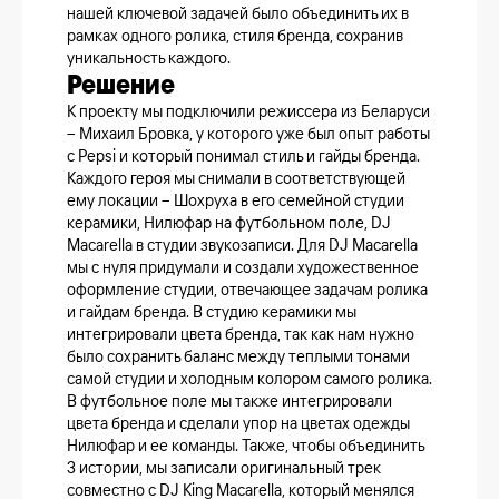
нашей ключевой задачей было объединить их в
рамках одного ролика, стиля бренда, сохранив
уникальность каждого.
Решение
К проекту мы подключили режиссера из Беларуси
– Михаил Бровка, у которого уже был опыт работы
с Pepsi и который понимал стиль и гайды бренда.
Каждого героя мы снимали в соответствующей
ему локации – Шохруха в его семейной студии
керамики, Нилюфар на футбольном поле, DJ
Macarella в студии звукозаписи. Для DJ Macarella
мы с нуля придумали и создали художественное
оформление студии, отвечающее задачам ролика
и гайдам бренда. В студию керамики мы
интегрировали цвета бренда, так как нам нужно
было сохранить баланс между теплыми тонами
самой студии и холодным колором самого ролика.
В футбольное поле мы также интегрировали
цвета бренда и сделали упор на цветах одежды
Нилюфар и ее команды. Также, чтобы объединить
3 истории, мы записали оригинальный трек
совместно с DJ King Macarella, который менялся