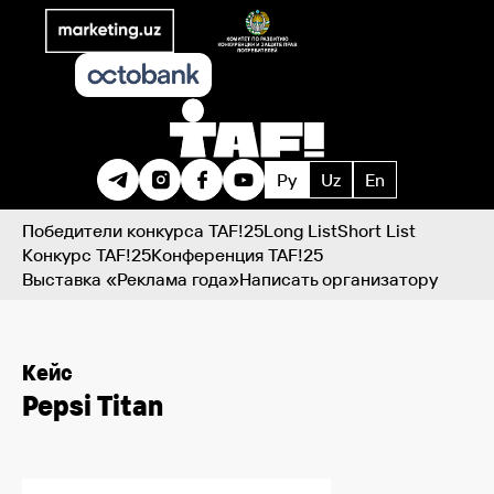
Ру
Uz
En
Победители конкурса TAF!25
Long List
Short List
Конкурс TAF!25
Конференция TAF!25
Выставка «Реклама года»
Написать организатору
Кейс
Pepsi Titan