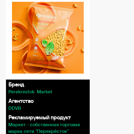
Бренд
Perekrestok. Market
Агентство
DDVB
Рекламируемый продукт
Маркет - собственная торговая
марка сети “Перекрёсток”