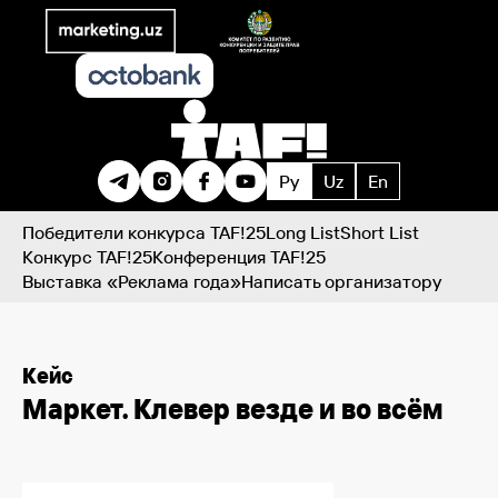
Ру
Uz
En
Победители конкурса TAF!25
Long List
Short List
Конкурс TAF!25
Конференция TAF!25
Выставка «Реклама года»
Написать организатору
Кейс
Маркет. Клевер везде и во всём