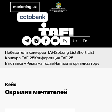
Ру
Uz
En
Победители конкурса TAF!25
Long List
Short List
Конкурс TAF!25
Конференция TAF!25
Выставка «Реклама года»
Написать организатору
Кейс
Окрыляя мечтателей