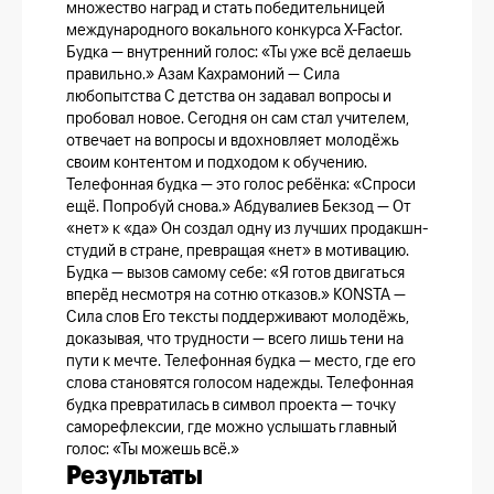
множество наград и стать победительницей
международного вокального конкурса X-Factor.
Будка — внутренний голос: «Ты уже всё делаешь
правильно.» Азам Кахрамоний — Сила
любопытства С детства он задавал вопросы и
пробовал новое. Сегодня он сам стал учителем,
отвечает на вопросы и вдохновляет молодёжь
своим контентом и подходом к обучению.
Телефонная будка — это голос ребёнка: «Спроси
ещё. Попробуй снова.» Абдувалиев Бекзод — От
«нет» к «да» Он создал одну из лучших продакшн-
студий в стране, превращая «нет» в мотивацию.
Будка — вызов самому себе: «Я готов двигаться
вперёд несмотря на сотню отказов.» KONSTA —
Сила слов Его тексты поддерживают молодёжь,
доказывая, что трудности — всего лишь тени на
пути к мечте. Телефонная будка — место, где его
слова становятся голосом надежды. Телефонная
будка превратилась в символ проекта — точку
саморефлексии, где можно услышать главный
голос: «Ты можешь всё.»
Результаты