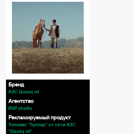
Бренд
АЗС Qazaq oil
Агентство
BVP studio
Рекламируемый продукт
Топливо “Тулпар” от сети АЗС
“Qazaq oil”