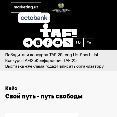
Ру
Uz
En
Победители конкурса TAF!25
Long List
Short List
Конкурс TAF!25
Конференция TAF!25
Выставка «Реклама года»
Написать организатору
Кейс
Свой путь - путь свободы