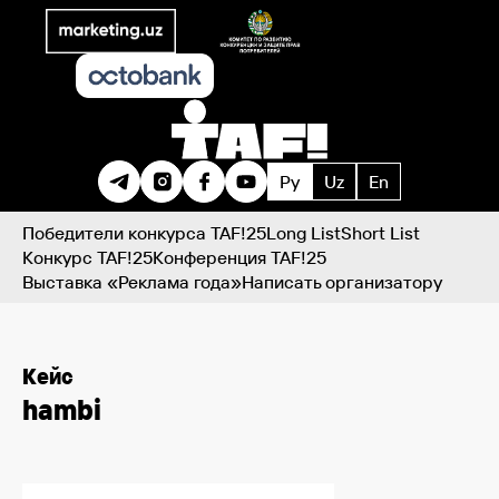
Ру
Uz
En
Победители конкурса TAF!25
Long List
Short List
Конкурс TAF!25
Конференция TAF!25
Выставка «Реклама года»
Написать организатору
Кейс
hambi