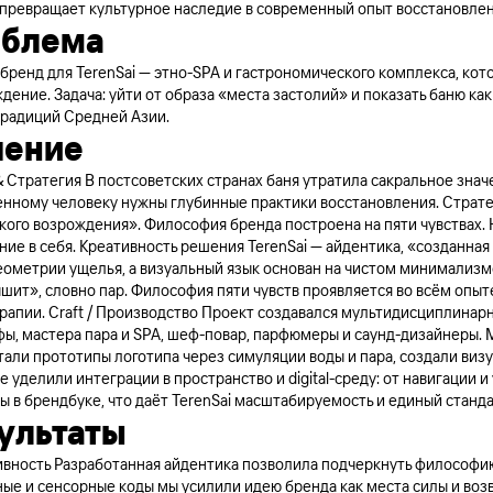
 превращает культурное наследие в современный опыт восстановлен
облема
 бренд для TerenSai — этно-SPA и гастрономического комплекса, ко
дение. Задача: уйти от образа «места застолий» и показать баню ка
традиций Средней Азии.
шение
 Стратегия В постсоветских странах баня утратила сакральное знач
нному человеку нужны глубинные практики восстановления. Стратег
кого возрождения». Философия бренда построена на пяти чувствах.
ие в себя. Креативность решения TerenSai — айдентика, «созданная
геометрии ущелья, а визуальный язык основан на чистом минимализ
шит», словно пар. Философия пяти чувств проявляется во всём опыте
рапии. Craft / Производство Проект создавался мультидисциплинарн
фы, мастера пара и SPA, шеф-повар, парфюмеры и саунд-дизайнеры. 
тали прототипы логотипа через симуляции воды и пара, создали виз
 уделили интеграции в пространство и digital-среду: от навигации 
 в брендбуке, что даёт TerenSai масштабируемость и единый станда
ультаты
вность Разработанная айдентика позволила подчеркнуть философию 
ные и сенсорные коды мы усилили идею бренда как места силы и воз