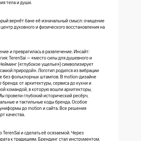
ия тела и души.
торый вернёт бане её изначальный смысл: очищение
к центр духовного и физического восстановления на
ение и превратилась в развлечение. Инсайт:
ия: TerenSai — «место силы для душевного и
 Нейминг («глубокое ущелье») символизирует
 самой природой». Логотип родился из вибрации
ме без фольклорных штампов. В motion-дизайне
 бренда: от архитектуры, сервиса до кухни и
ой командой, в которую вошли архитекторы,
Мы провели глубокий исторический ресёрч,
уальные и тактильные коды бренда. Особое
и униформы до motion и сайта. Все решения
рт качества.
TerenSai и сделать её осязаемой. Через
врата к традициям. Брендинг стал инструментом,