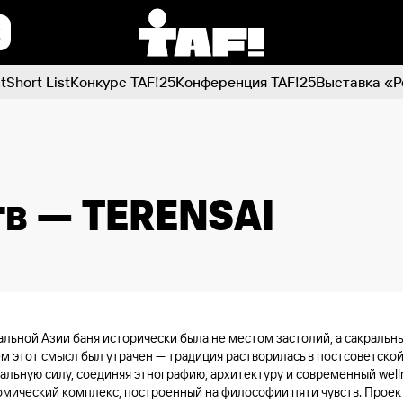
t
Short List
Конкурс TAF!25
Конференция TAF!25
Выставка «Р
тв — TERENSAI
альной Азии баня исторически была не местом застолий, а сакраль
м этот смысл был утрачен — традиция растворилась в постсоветской
альную силу, соединяя этнографию, архитектуру и современный well
омический комплекс, построенный на философии пяти чувств. Проек