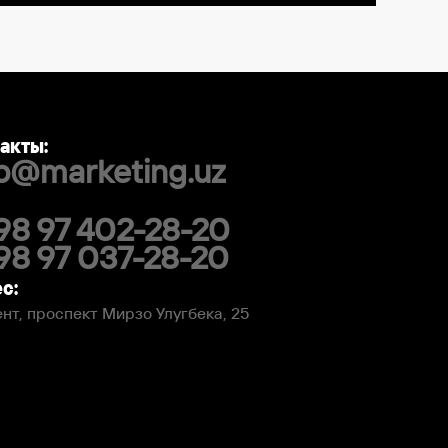
акты:
fo@marketing.uz
98 97 402-28-20
98 97 037-28-20
с:
нт, проспект Мирзо Улугбека, 25