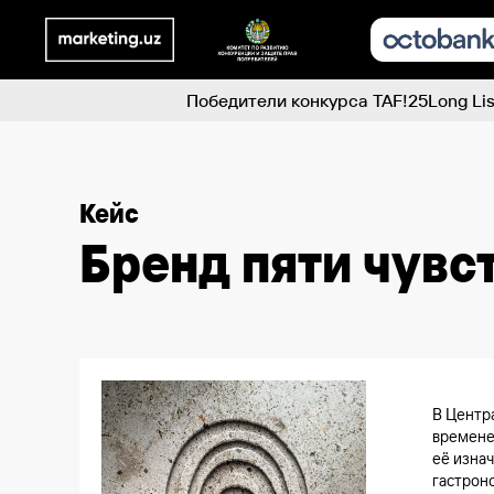
Победители конкурса TAF!25
Long Lis
Кейс
Бренд пяти чувс
В Центр
времене
её изнач
гастрон