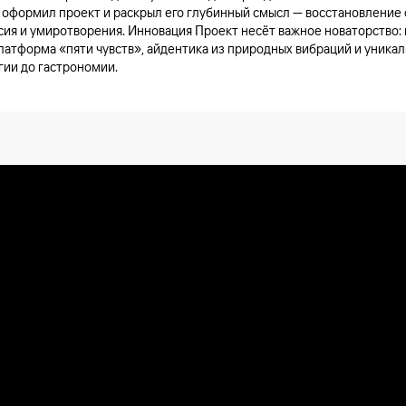
 оформил проект и раскрыл его глубинный смысл — восстановление 
сия и умиротворения. Инновация Проект несёт важное новаторство:
латформа «пяти чувств», айдентика из природных вибраций и уникал
гии до гастрономии.