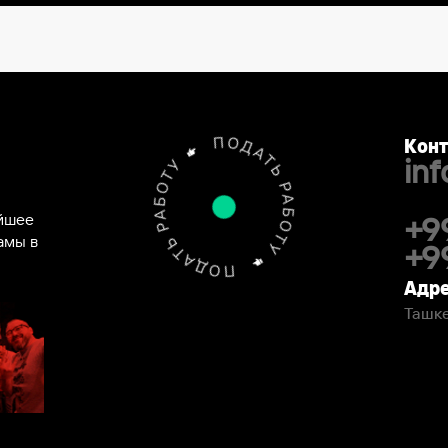
Конт
in
ейшее
+9
амы в
+9
Адре
Ташке