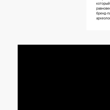
который
равнове
бренд-п
археоло