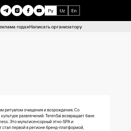
Ру
Uz
En
еклама года»
Написать организатору
ным ритуалом очищения и возрождения. Со
 культуре развлечений. TerenSai возвращает бане
ness. Это мультисенсорный этно-SPA и
т стал первой в регионе бренд-платформой,