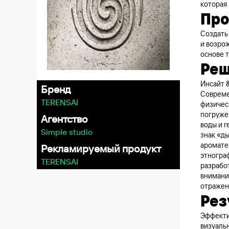
которая
Пр
Создать
и возрож
основе 
Ре
Инсайт &
Бренд
Совреме
TERENSAI
физичес
погружен
Агентство
воды и 
Simple studio
знак «ды
аромате
Рекламируемый продукт
этногра
TERENSAI
разрабо
внимание
отражены
Рез
Эффекти
визуаль