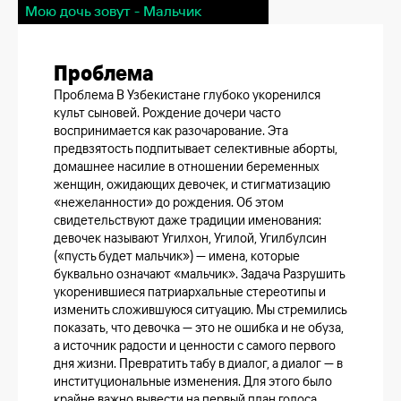
Мою дочь зовут - Мальчик
Проблема
Проблема В Узбекистане глубоко укоренился
культ сыновей. Рождение дочери часто
воспринимается как разочарование. Эта
предвзятость подпитывает селективные аборты,
домашнее насилие в отношении беременных
женщин, ожидающих девочек, и стигматизацию
«нежеланности» до рождения. Об этом
свидетельствуют даже традиции именования:
девочек называют Угилхон, Угилой, Угилбулсин
(«пусть будет мальчик») — имена, которые
буквально означают «мальчик». Задача Разрушить
укоренившиеся патриархальные стереотипы и
изменить сложившуюся ситуацию. Мы стремились
показать, что девочка — это не ошибка и не обуза,
а источник радости и ценности с самого первого
дня жизни. Превратить табу в диалог, а диалог — в
институциональные изменения. Для этого было
крайне важно вывести на первый план голоса