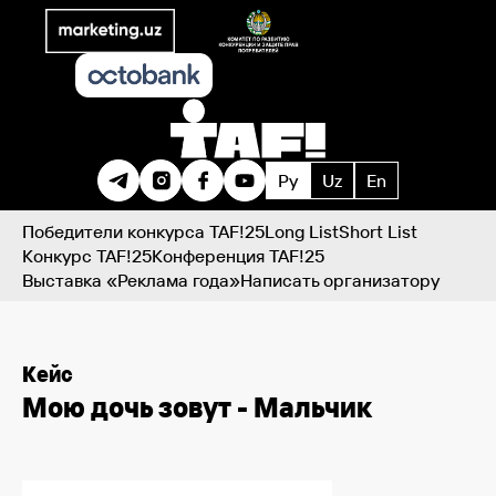
Ру
Uz
En
Победители конкурса TAF!25
Long List
Short List
Конкурс TAF!25
Конференция TAF!25
Выставка «Реклама года»
Написать организатору
Кейс
Мою дочь зовут - Мальчик