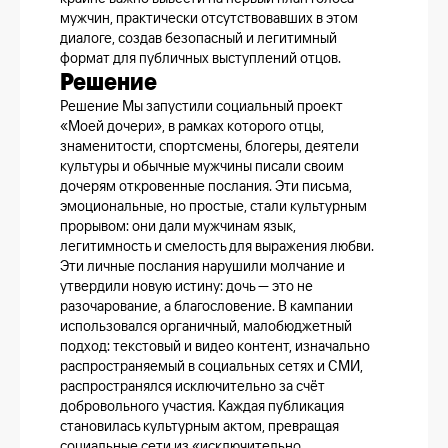
мужчин, практически отсутствовавших в этом
диалоге, создав безопасный и легитимный
формат для публичных выступлений отцов.
Решение
Решение Мы запустили социальный проект
«Моей дочери», в рамках которого отцы,
знаменитости, спортсмены, блогеры, деятели
культуры и обычные мужчины писали своим
дочерям откровенные послания. Эти письма,
эмоциональные, но простые, стали культурным
прорывом: они дали мужчинам язык,
легитимность и смелость для выражения любви.
Эти личные послания нарушили молчание и
утвердили новую истину: дочь — это не
разочарование, а благословение. В кампании
использовался органичный, малобюджетный
подход: текстовый и видео контент, изначально
распространяемый в социальных сетях и СМИ,
распространялся исключительно за счёт
добровольного участия. Каждая публикация
становилась культурным актом, превращая
социальные сети из «исключительно