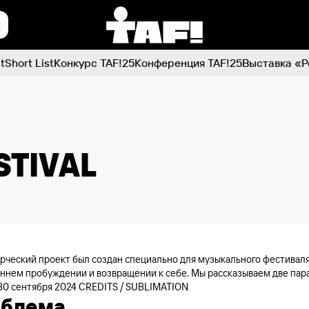
t
Short List
Конкурс TAF!25
Конференция TAF!25
Выставка «Р
STIVAL
орческий проект был создан специально для музыкального фестиваля
еннем пробуждении и возвращении к себе. Мы рассказываем две пар
 30 сентября 2024 CREDITS / SUBLIMATION
облема