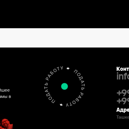
Конт
in
ейшее
+9
амы в
+9
Адре
Ташке