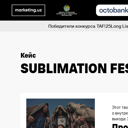
Победители конкурса TAF!25
Long Lis
Кейс
SUBLIMATION FE
Этот тв
о внутр
выхода:
Пр