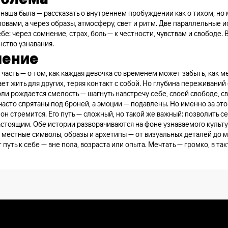
 наша была — рассказать о внутреннем пробуждении как о тихом, н
ловами, а через образы, атмосферу, свет и ритм. Две параллельные
ебе: через сомнение, страх, боль — к честности, чувствам и свободе.
нство узнавания.
шение
часть — о том, как каждая девочка со временем может забыть, как м
ет жить для других, теряя контакт с собой. Но глубина переживани
оли рождается смелость — шагнуть навстречу себе, своей свободе, с
асто спрятаны под броней, а эмоции — подавлены. Но именно за это
он стремится. Его путь — сложный, но такой же важный: позволить се
астоящим. Обе истории разворачиваются на фоне узнаваемого культ
т местные символы, образы и архетипы — от визуальных деталей до 
 путь к себе — вне пола, возраста или опыта. Мечтать — громко, в так