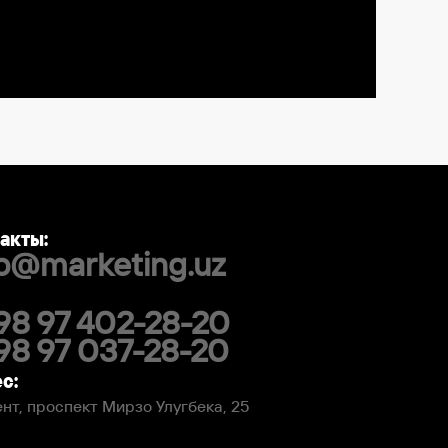
акты:
fo@marketing.uz
98 97 402-28-20
98 97 037-28-20
с:
нт, проспект Мирзо Улугбека, 25