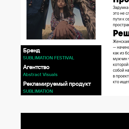
Задумка
это не с
пути к с
простра
Ре
Женская 
— начина
Бренд
как из б
SUBLIMATION FESTIVAL
мужчин ч
которой 
Агентство
собой н
Abstract Visuals
в проек
кто ищет
Рекламируемый продукт
SUBLIMATION