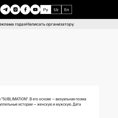
Ру
Uz
En
еклама года»
Написать организатору
 "SUBLIMATION". В его основе — визуальная поэма
аллельные истории — женскую и мужскую. Дата