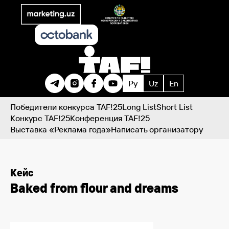
Ру
Uz
En
Победители конкурса TAF!25
Long List
Short List
Конкурс TAF!25
Конференция TAF!25
Выставка «Реклама года»
Написать организатору
Кейс
Baked from flour and dreams