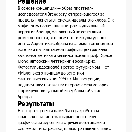
Решение
В основе концепции — образ писателя-
исследователя Breadbery, отправившегося за
пределы планеты в поисках идеального хлеба. Эта
мифология позволила выстроить уникальный
нарратив бренда, основанный на сочетании
ремесленности, экологичности и культурного
опыта. Айдентика собрана из элементов книжной
эстетики и утилитарной графики: центральная
выключка, антиква и машинописный шрифт Space
Mono, авторский леттеринг и экслибрис.
Фотостиль вдохновлён ретро-футуризмом — от
«Маленького принца» до эстетики
фантастических книг 1950-х. Иллюстрации,
подписи, научные метки и героическая история
формируют визуальный и вербальный язык
бренда.
Результаты
На старте проекта нами была разработана
комплексная система фирменного стиля:
графическая айдентика с двумя логотипами и
системой типографики, иллюстративный стиль с