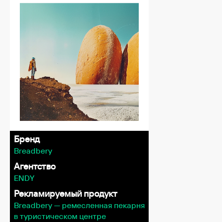
Бренд
Breadbery
Агентство
ENDY
Рекламируемый продукт
Breadbery — ремесленная пекарня
в туристическом центре