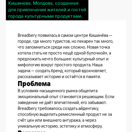
Кишинева, Молдова, созданная
для привлечения жителей и гостей
города культурными продуктами.
Breadbery появилась в самом центре Кишинёва —
городе, где много туристов, но пекарен так много,
что запомниться среди них сложно. Новая точка
хотела стать не просто «ещё одной булочной», а
предложить нечто большее: культурный опыт и
мифологию вокруг простого продукта. Наша
задача — создать бренд, который вдохновляет,
рассказывает историю и остаётся в памяти.
Проблема
В условиях насыщенного рынка общепита
эмоциональный опыт становится решающим. Если
заведение не даёт впечатлений, его забывают.
Breadbery требовалось создать айдентику,
способную выделить ремесленный продукт не за
счёт цен или внешнего антуража, а через
уникальную историю, эстетику и атмосферу.