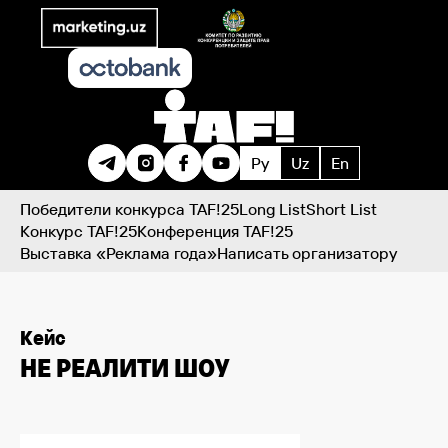
Ру
Uz
En
Победители конкурса TAF!25
Long List
Short List
Конкурс TAF!25
Конференция TAF!25
Выставка «Реклама года»
Написать организатору
Кейс
НЕ РЕАЛИТИ ШОУ