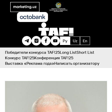
Ру
Uz
En
Победители конкурса TAF!25
Long List
Short List
Конкурс TAF!25
Конференция TAF!25
Выставка «Реклама года»
Написать организатору