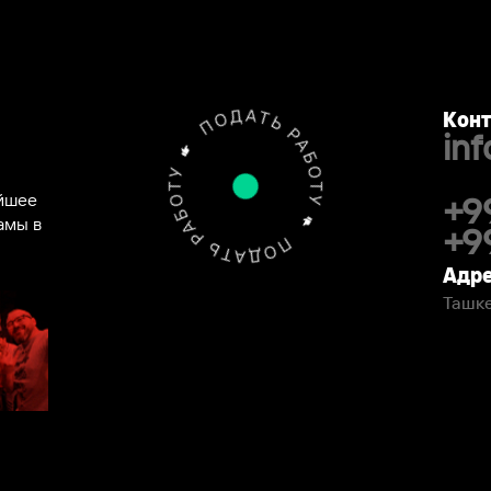
Конт
in
ейшее
+9
амы в
+9
Адре
Ташке