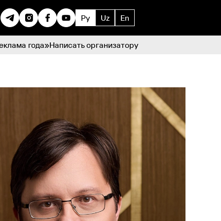
Ру
Uz
En
еклама года»
Написать организатору