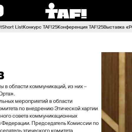
t
Short List
Конкурс TAF!25
Конференция TAF!25
Выставка «Р
в
 в области коммуникаций, из них –
Орта».
льных мероприятий в области
комитета по внедрению Этической хартии
ного совета коммуникационных
 Федерации. Председатель Комиссии по
едатель этического комитета