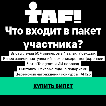
Что входит в пакет
участника?
Выступления 60+ спикеров в 4 залах, 7 секциях
Видео записи выступлений всех спикеров конференции
Чат в Telegram и ИИ перевод
Выставка “Реклама года” с подарками
Церемония награждения конкурса TAF!25
КУПИТЬ БИЛЕТ