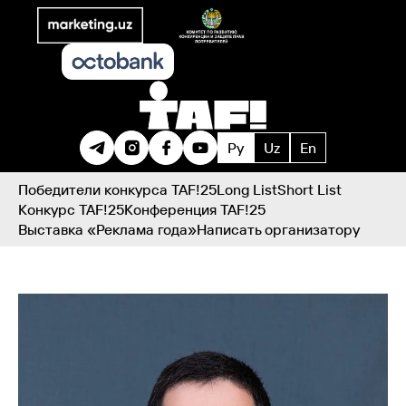
Ру
Uz
En
Победители конкурса TAF!25
Long List
Short List
Конкурс TAF!25
Конференция TAF!25
Выставка «Реклама года»
Написать организатору