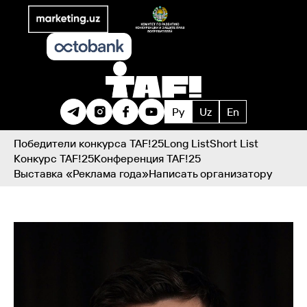
Ру
Uz
En
Победители конкурса TAF!25
Long List
Short List
Конкурс TAF!25
Конференция TAF!25
Выставка «Реклама года»
Написать организатору