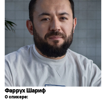
Фаррух Шариф
О спикере: