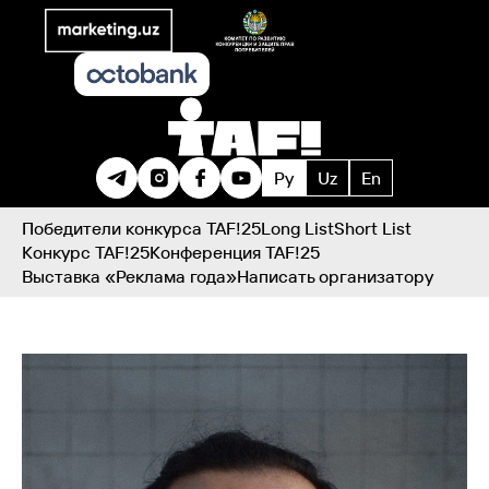
Ру
Uz
En
Победители конкурса TAF!25
Long List
Short List
Конкурс TAF!25
Конференция TAF!25
Выставка «Реклама года»
Написать организатору