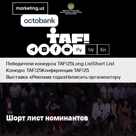
Ру
Uz
En
Победители конкурса TAF!25
Long List
Short List
Конкурс TAF!25
Конференция TAF!25
Выставка «Реклама года»
Написать организатору
Шорт лист номинантов